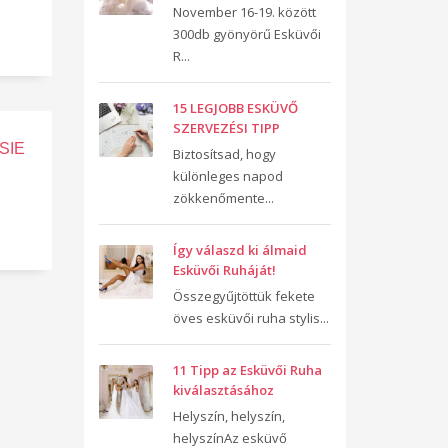
November 16-19. között
300db gyönyörű Esküvői
R...
15 LEGJOBB ESKÜVŐ
SZERVEZÉSI TIPP
SIE
Biztosítsad, hogy
különleges napod
zökkenőmente...
Így válaszd ki álmaid
Esküvői Ruháját!
Összegyűjtöttük fekete
öves esküvői ruha stylis...
11 Tipp az Esküvői Ruha
kiválasztásához
Helyszín, helyszín,
helyszínAz esküvő