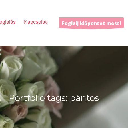
oglalás
Kapcsolat
Foglalj időpontot most!
Portfolio tags: pántos