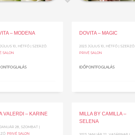
VITA – MODENA
DOVITA – MAGIC
 JÚLIUS 10., HÉTFŐ
| SZERZŐ:
2023. JÚLIUS 10., HÉTFŐ
| SZERZŐ:
É SALON
PRIVÉ SALON
PONTFOGLALÁS
IDŐPONTFOGLALÁS
A VALERDI – KARINE
MILLA BY CAMILLA –
SELENA
. JANUÁR 28., SZOMBAT
|
RZŐ:
PRIVÉ SALON
2023. JANUÁR 22., VASÁRNAP
|