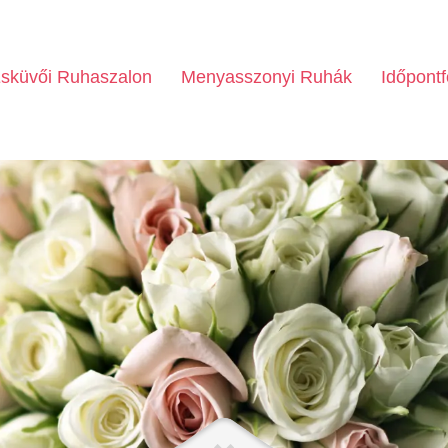
sküvői Ruhaszalon
Menyasszonyi Ruhák
Időpontf