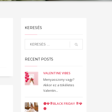
KERESÉS
RECENT POSTS
VALENTINE VIBES
Menyasszony vagy?
Akkor ez a tökéletes
Valentin...
⚫️💎🥂BLACK FRIDAY 🥂💎
⚫️