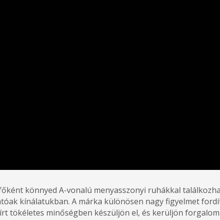
 főként könnyed A-vonalú menyasszonyi ruhákkal találkozha
óak kínálatukban. A márka különösen nagy figyelmet fordít 
lőírt tökéletes minőségben készüljön el, és kerüljön forga