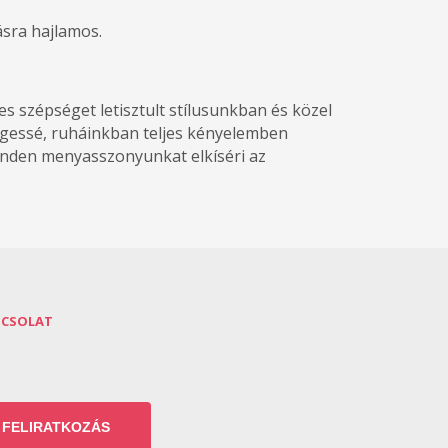
sra hajlamos.
s szépséget letisztult stílusunkban és közel
legessé, ruháinkban teljes kényelemben
minden menyasszonyunkat elkíséri az
PCSOLAT
FELIRATKOZÁS