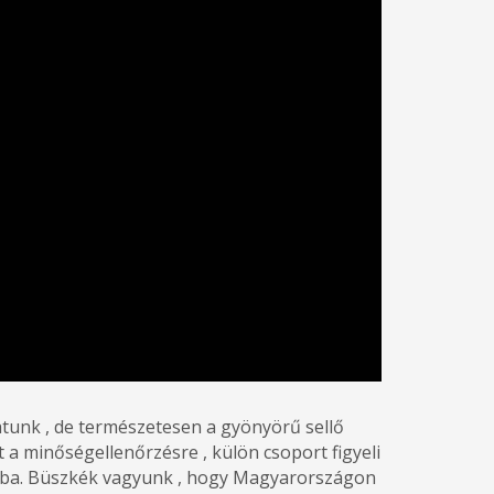
tunk , de természetesen a gyönyörű sellő
a minőségellenőrzésre , külön csoport figyeli
lomba. Büszkék vagyunk , hogy Magyarországon