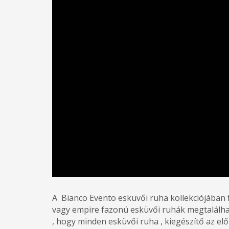
A Bianco Evento esküvői ruha kollekciójában
vagy empire fazonú esküvői ruhák megtalálhat
, hogy minden esküvői ruha , kiegészítő az e