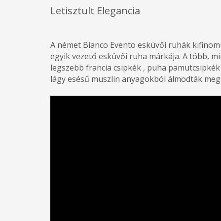
Letisztult Elegancia
A német Bianco Evento esküvői ruhák kifinomul
egyik vezető esküvői ruha márkája. A több, mi
legszebb francia csipkék , puha pamutcsipkék
lágy esésű muszlin anyagokból álmodták meg