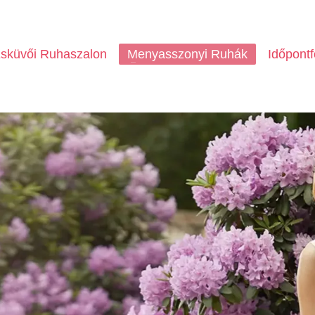
sküvői Ruhaszalon
Menyasszonyi Ruhák
Időpontf