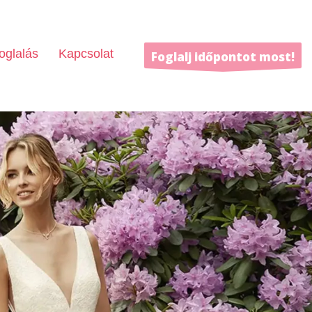
oglalás
Kapcsolat
Foglalj időpontot most!