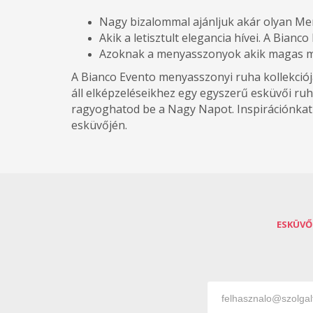
Nagy bizalommal ajánljuk akár olyan Me
Akik a letisztult elegancia hívei. A Bianc
Azoknak a menyasszonyok akik magas m
A Bianco Evento menyasszonyi ruha kollekciójá
áll elképzeléseikhez egy egyszerű esküvői ruh
ragyoghatod be a Nagy Napot. Inspirációnkat 
esküvőjén.
ESKÜVŐ