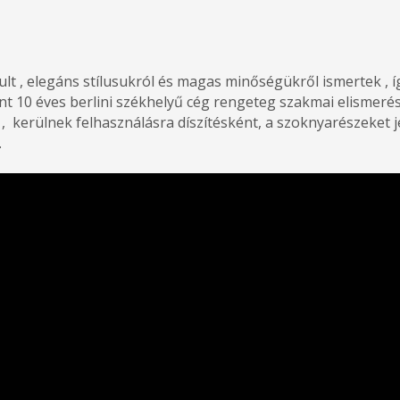
t , elegáns stílusukról és magas minőségükről ismertek , íg
nt 10 éves berlini székhelyű cég rengeteg szakmai elismeréss
 , kerülnek felhasználásra díszítésként, a szoknyarészeket
.