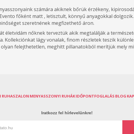
nyasszonyaink számára akiknek bőrük érzékeny, kipirosodá
o Evento főként matt , letisztult, könnyű anyagokkal dolgozik.
inőséget szeretnének megfizethető áron.
t életvidám nőknek terveztük akik megtalálják a természete
a. Kollekciónkat lágy vonalak, finom részletek teszik külön
olyan felejthetetlen, meghitt pillanatokból merítjük mely 
I RUHASZALON
MENYASSZONYI RUHÁK
IDŐPONTFOGLALÁS
BLOG
KA
Iratkozz fel hírlevelünkre!