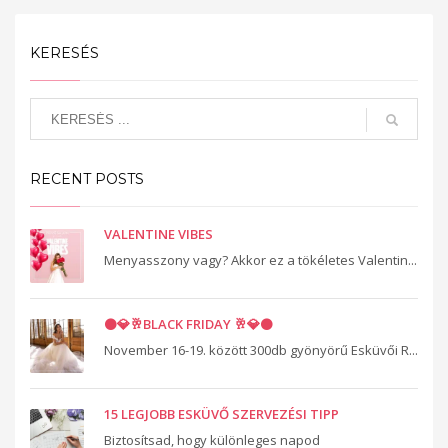
KERESÉS
RECENT POSTS
VALENTINE VIBES
Menyasszony vagy? Akkor ez a tökéletes Valentin...
⚫️💎🥂BLACK FRIDAY 🥂💎⚫️
November 16-19. között 300db gyönyörű Esküvői R...
15 LEGJOBB ESKÜVŐ SZERVEZÉSI TIPP
Biztosítsad, hogy különleges napod