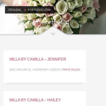
FŐOLDAL
PORTFOLIO ITEM
Portfolio tags: ejtett vállú
MILLA BY CAMILLA – JENNIFER
2023. JANUÁR 22., VASÁRNAP
| SZERZŐ:
PRIVÉ SALON
MILLA BY CAMILLA – HAILEY