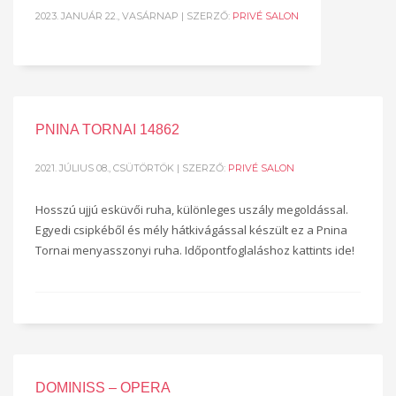
2023. JANUÁR 22., VASÁRNAP
| SZERZŐ:
PRIVÉ SALON
PNINA TORNAI 14862
2021. JÚLIUS 08., CSÜTÖRTÖK
| SZERZŐ:
PRIVÉ SALON
Hosszú ujjú esküvői ruha, különleges uszály megoldással.
Egyedi csipkéből és mély hátkivágással készült ez a Pnina
Tornai menyasszonyi ruha. Időpontfoglaláshoz kattints ide!
DOMINISS – OPERA