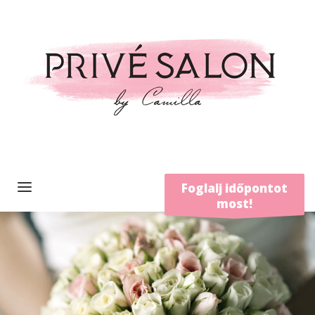
Foglalj időpontot
most!