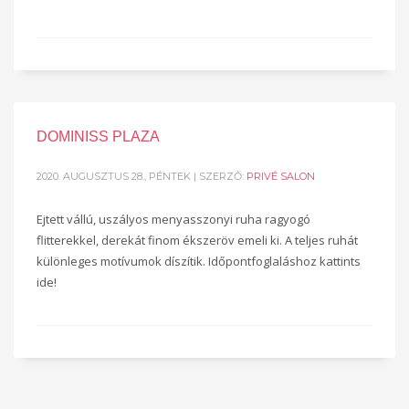
DOMINISS PLAZA
2020. AUGUSZTUS 28., PÉNTEK
| SZERZŐ:
PRIVÉ SALON
Ejtett vállú, uszályos menyasszonyi ruha ragyogó
flitterekkel, derekát finom ékszeröv emeli ki. A teljes ruhát
különleges motívumok díszítik. Időpontfoglaláshoz kattints
ide!