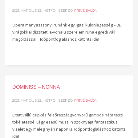
2021. MÁRCIUS 22., HÉTFŐ
| SZERZŐ:
PRIVÉ SALON
Opera menyasszonyi ruhánk egy igazi különlegesség – 3D
virágokkal díszített, a-vonalú szerelem ruha egyedi váll
megoldással. Időpontfoglaláshoz kattints ide!
DOMINISS – NONNA
2021. MÁRCIUS 22., HÉTFŐ
| SZERZŐ:
PRIVÉ SALON
Ejtett vállú csipkés felsőrészét gyönyörű gombos háta teszi
tökéletessé. Lágy esésű muszlin szoknyája fantasztikus
viselet egy meleg nyári napon is. Időpontfoglaláshoz kattints
ide!