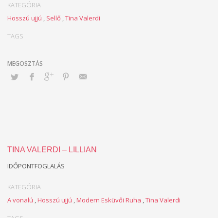
KATEGÓRIA
Hosszú ujjú
,
Sellő
,
Tina Valerdi
TAGS
TINA VALERDI – LILLIAN
IDŐPONTFOGLALÁS
KATEGÓRIA
A vonalú
,
Hosszú ujjú
,
Modern Esküvői Ruha
,
Tina Valerdi