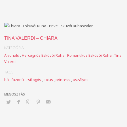
TINA VALERDI – CHIARA
KATEGÓRIA
A vonalú
,
Hercegnős Esküvői Ruha
,
Romantikus Esküvői Ruha
,
Tina
Valerdi
TAGS
báli fazonú
,
csillogós
,
luxus
,
princess
,
uszályos