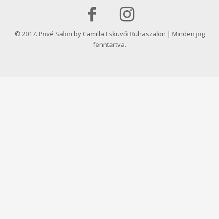
© 2017. Privé Salon by Camilla Esküvői Ruhaszalon | Minden jog
fenntartva.