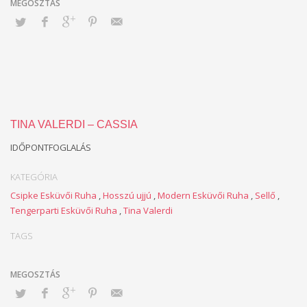
TINA VALERDI – CASSIA
IDŐPONTFOGLALÁS
KATEGÓRIA
Csipke Esküvői Ruha
,
Hosszú ujjú
,
Modern Esküvői Ruha
,
Sellő
,
Tengerparti Esküvői Ruha
,
Tina Valerdi
TAGS