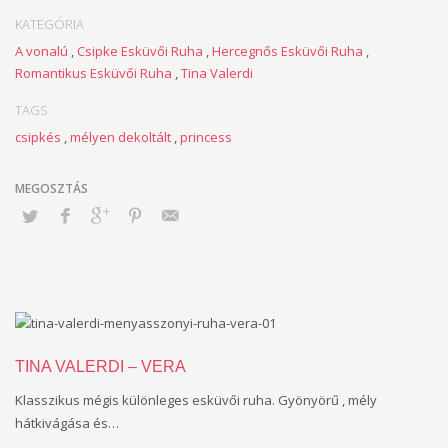
KATEGÓRIA
A vonalú
,
Csipke Esküvői Ruha
,
Hercegnős Esküvői Ruha
,
Romantikus Esküvői Ruha
,
Tina Valerdi
TAGS
csipkés
,
mélyen dekoltált
,
princess
TINA VALERDI – VERA
Klasszikus mégis különleges esküvői ruha. Gyönyörű , mély
hátkivágása és…