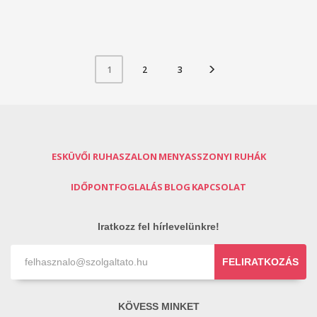
2
3
1
ESKÜVŐI RUHASZALON
MENYASSZONYI RUHÁK
IDŐPONTFOGLALÁS
BLOG
KAPCSOLAT
Iratkozz fel hírlevelünkre!
FELIRATKOZÁS
KÖVESS MINKET