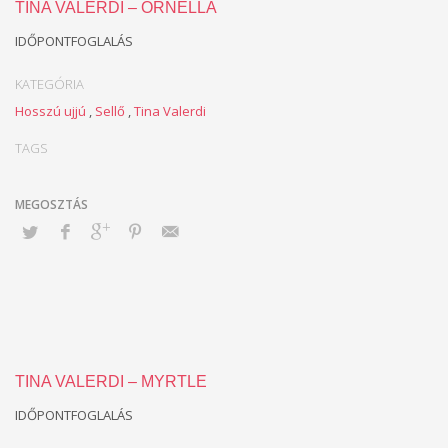
TINA VALERDI – ORNELLA
IDŐPONTFOGLALÁS
KATEGÓRIA
Hosszú ujjú
,
Sellő
,
Tina Valerdi
TAGS
TINA VALERDI – MYRTLE
IDŐPONTFOGLALÁS