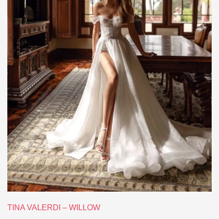
TINA VALERDI – WILLOW