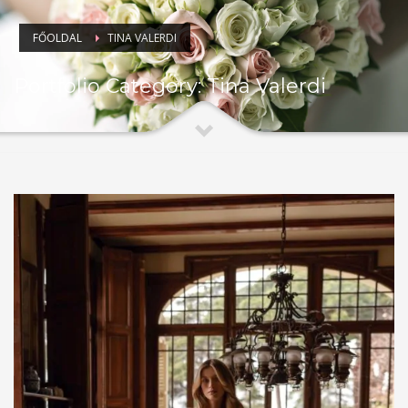
FŐOLDAL
TINA VALERDI
Portfolio Category:
Tina Valerdi