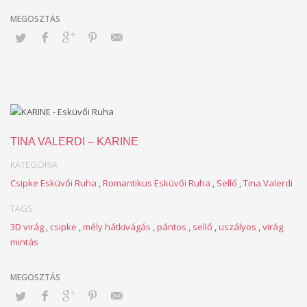
TINA VALERDI – KARINE
KATEGÓRIA
Csipke Esküvői Ruha
,
Romantikus Esküvői Ruha
,
Sellő
,
Tina Valerdi
TAGS
3D virág
,
csipke
,
mély hátkivágás
,
pántos
,
sellő
,
uszályos
,
virág
mintás