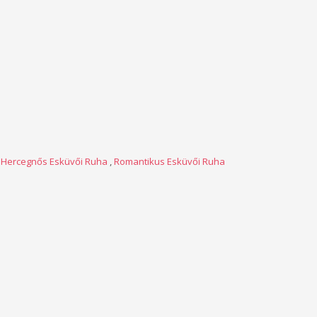
,
Hercegnős Esküvői Ruha
,
Romantikus Esküvői Ruha