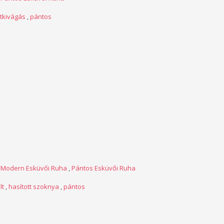
tkivágás
,
pántos
,
Modern Esküvői Ruha
,
Pántos Esküvői Ruha
lt
,
hasított szoknya
,
pántos