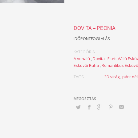
DOVITA – PEONIA
IDŐPONTFOGLALÁS
KATEGÓRIA
A vonalú
,
Dovita
,
Ejtett Vállú Esk
Esküvői Ruha
,
Romantikus Esküvő
TAGS
3D virág
,
pánt nél