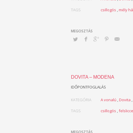
TAGS
csillogós
,
mély há
DOVITA – MODENA
IDŐPONTFOGLALÁS
KATEGÓRIA
A vonalú
,
Dovita
TAGS
csillogós
,
felslicce