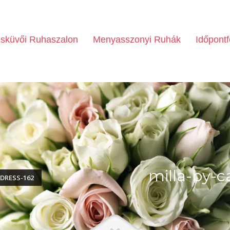
sküvői Ruhaszalon
Menyasszonyi Ruhák
Időpontf
milla-by-c
DRESS-162