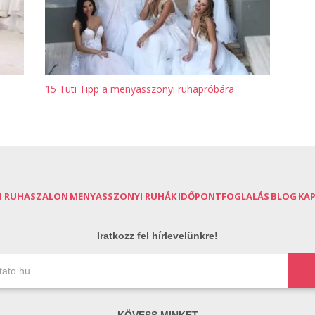
15 Tuti Tipp a menyasszonyi ruhapróbára
I RUHASZALON
MENYASSZONYI RUHÁK
IDŐPONTFOGLALÁS
BLOG
KA
Iratkozz fel hírlevelünkre!