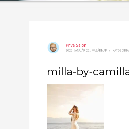
Privé Salon
2023. JANUÁR 22., VASÁRNAP
/
KATEGÓRIA
milla-by-camill