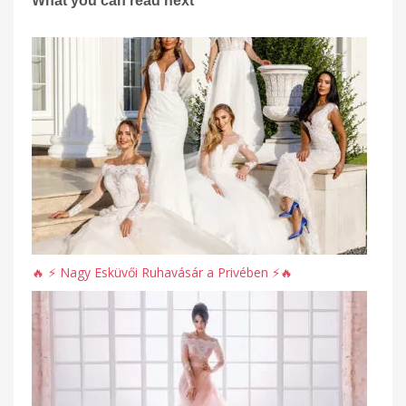
What you can read next
🔥 ⚡️ Nagy Esküvői Ruhavásár a Privében ⚡️🔥