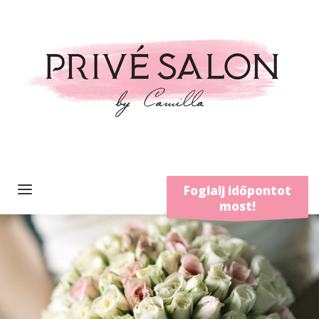
Foglalj időpontot
most!