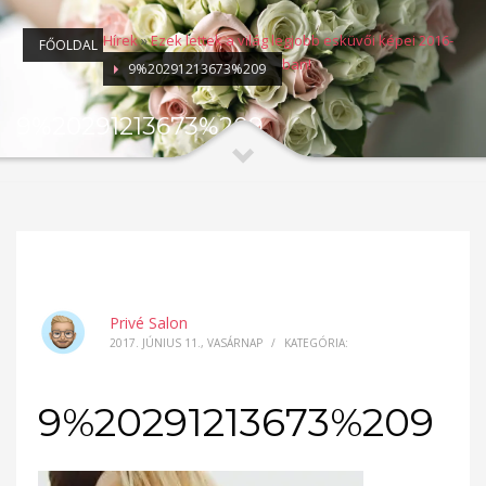
Hírek
»
Ezek lettek a világ legjobb esküvői képei 2016-
FŐOLDAL
ban!
9%20291213673%209
9%20291213673%209
Privé Salon
2017. JÚNIUS 11., VASÁRNAP
/
KATEGÓRIA:
9%20291213673%209