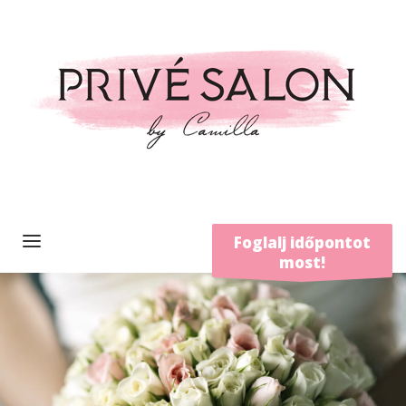
Foglalj időpontot
most!