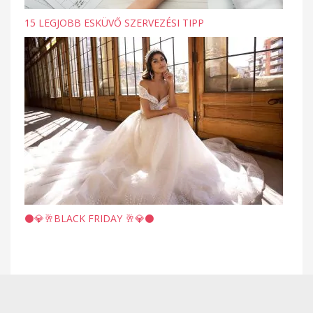
15 LEGJOBB ESKÜVŐ SZERVEZÉSI TIPP
⚫️💎🥂BLACK FRIDAY 🥂💎⚫️