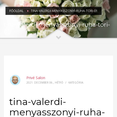
FŐOLDAL
TINA-VALERDI-MENYASSZONYI-RUHA-TORI-01
tina-valerdi-menyasszonyi-ruha-tori-
01
Privé Salon
2021. DECEMBER 06., HÉTFŐ
/
KATEGÓRIA:
tina-valerdi-
menyasszonyi-ruha-