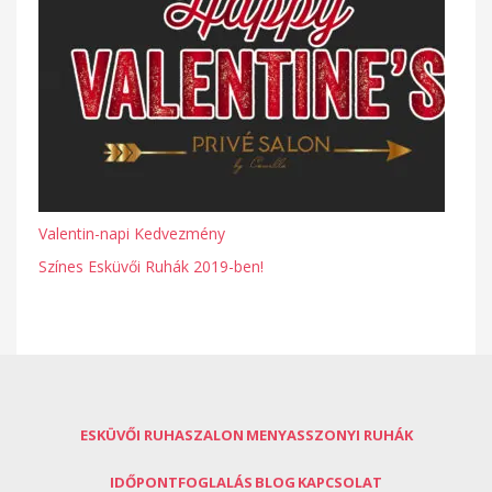
Valentin-napi Kedvezmény
Színes Esküvői Ruhák 2019-ben!
ESKÜVŐI RUHASZALON
MENYASSZONYI RUHÁK
IDŐPONTFOGLALÁS
BLOG
KAPCSOLAT