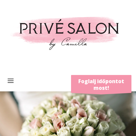
Foglalj időpontot
most!