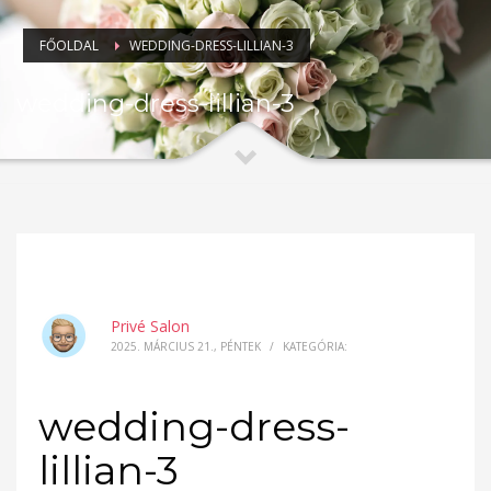
FŐOLDAL
WEDDING-DRESS-LILLIAN-3
wedding-dress-lillian-3
Privé Salon
2025. MÁRCIUS 21., PÉNTEK
/
KATEGÓRIA:
wedding-dress-
lillian-3