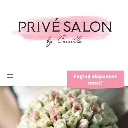
Foglalj időpontot
most!