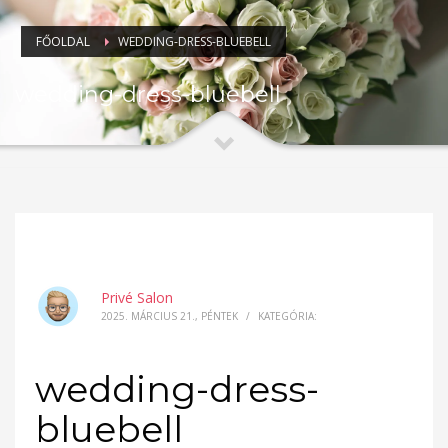
FŐOLDAL
WEDDING-DRESS-BLUEBELL
wedding-dress-bluebell
Privé Salon
2025. MÁRCIUS 21., PÉNTEK
/
KATEGÓRIA:
wedding-dress-
bluebell