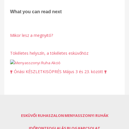
What you can read next
Mikor lesz a megnyitó?
Tökéletes helyszín, a tökéletes esküvőhöz
❣️ Óriási KÉSZLETKISÖPRÉS Május 3 és 23. között ❣️
ESKÜVŐI RUHASZALON
MENYASSZONYI RUHÁK
IDŐPONTFOGLALÁS
BLOG
KAPCSOLAT