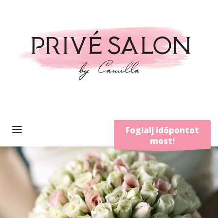
Foglalj időpontot
most!