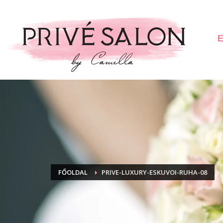
E
FŐOLDAL
PRIVE-LUXURY-ESKUVOI-RUHA-08