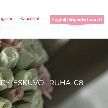
oglalás
Kapcsolat
Foglalj időpontot most!
URY-ESKUVOI-RUHA-08