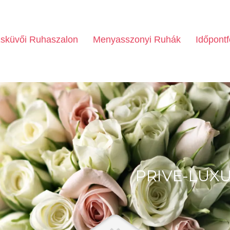
sküvői Ruhaszalon
Menyasszonyi Ruhák
Időpontf
PRIVE-LUX