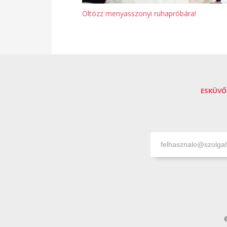
Öltözz menyasszonyi ruhapróbára!
ESKÜVŐ