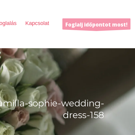
oglalás
Kapcsolat
Foglalj időpontot most!
amilla-sophie-wedding-
dress-158