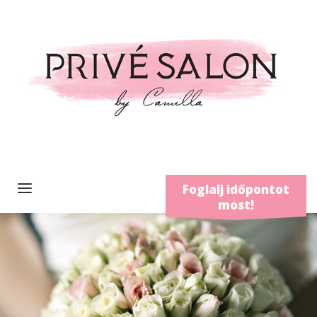
Foglalj időpontot
most!