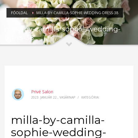
FŐOLDAL
MILLA-BY-CAMILLA-SOPHIE-WEDDING-DRESS-38
milla-by-camilla-sophie-wedding-
dress-38
Privé Salon
2023. JANUÁR 22., VASÁRNAP
/
KATEGÓRIA:
milla-by-camilla-
sophie-wedding-