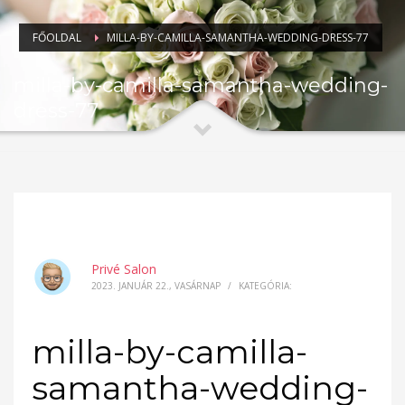
FŐOLDAL
MILLA-BY-CAMILLA-SAMANTHA-WEDDING-DRESS-77
milla-by-camilla-samantha-wedding-
dress-77
Privé Salon
2023. JANUÁR 22., VASÁRNAP
/
KATEGÓRIA:
milla-by-camilla-
samantha-wedding-