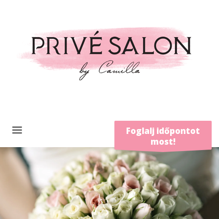
Foglalj időpontot
most!