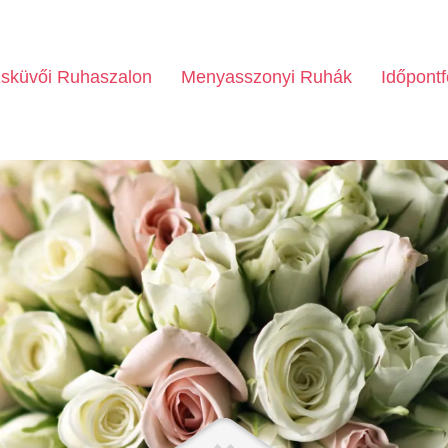
sküvői Ruhaszalon
Menyasszonyi Ruhák
Időpontf