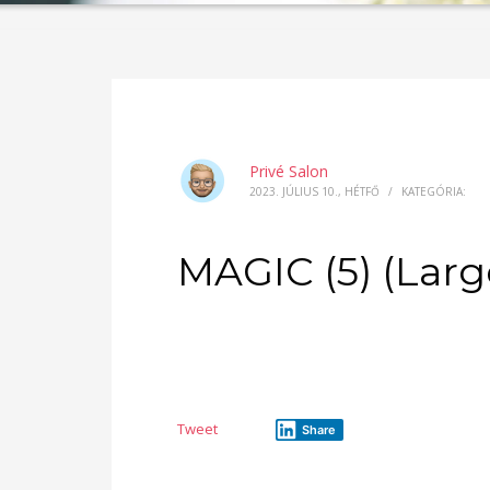
Privé Salon
2023. JÚLIUS 10., HÉTFŐ
/
KATEGÓRIA:
MAGIC (5) (Larg
Tweet
Share