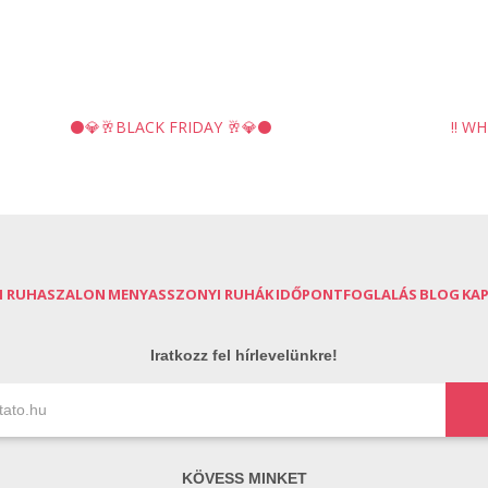
⚫️💎🥂BLACK FRIDAY 🥂💎⚫️
‼️ WH
I RUHASZALON
MENYASSZONYI RUHÁK
IDŐPONTFOGLALÁS
BLOG
KA
Iratkozz fel hírlevelünkre!
KÖVESS MINKET