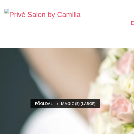
E
FŐOLDAL
MAGIC (5) (LARGE)