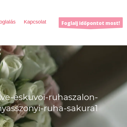
oglalás
Kapcsolat
Foglalj időpontot most!
ive-eskuvoi-ruhaszalon-
yasszonyi-ruha-sakura1