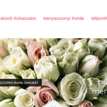
sküvői Ruhaszalon
Menyasszonyi Ruhák
Időpontf
pr
SSZONYI-RUHA-SAKURA1
men