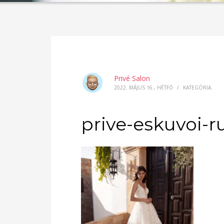
Privé Salon
2022. MÁJUS 16., HÉTFŐ
/
KATEGÓRIA:
prive-eskuvoi-