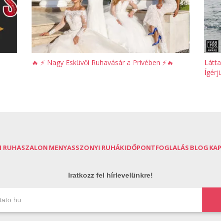
🔥 ⚡️ Nagy Esküvői Ruhavásár a Privében ⚡️🔥
Látta
Ígér
I RUHASZALON
MENYASSZONYI RUHÁK
IDŐPONTFOGLALÁS
BLOG
KA
Iratkozz fel hírlevelünkre!