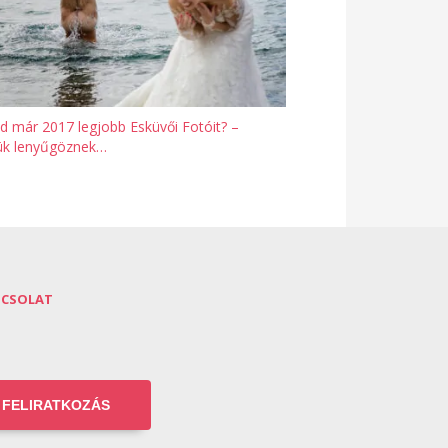
d már 2017 legjobb Esküvői Fotóit? –
jük lenyűgöznek…
PCSOLAT
FELIRATKOZÁS