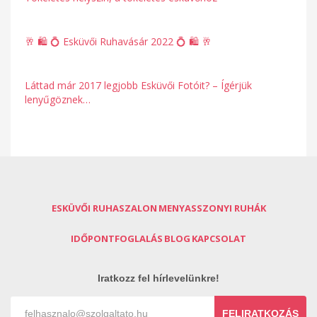
🥂 🛍 💍 Esküvői Ruhavásár 2022 💍 🛍 🥂
Láttad már 2017 legjobb Esküvői Fotóit? – Ígérjük
lenyűgöznek…
ESKÜVŐI RUHASZALON
MENYASSZONYI RUHÁK
IDŐPONTFOGLALÁS
BLOG
KAPCSOLAT
Iratkozz fel hírlevelünkre!
FELIRATKOZÁS