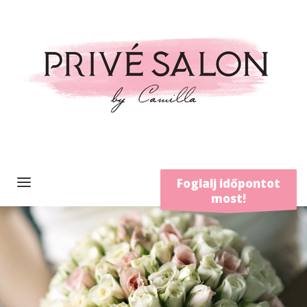
Foglalj időpontot
most!