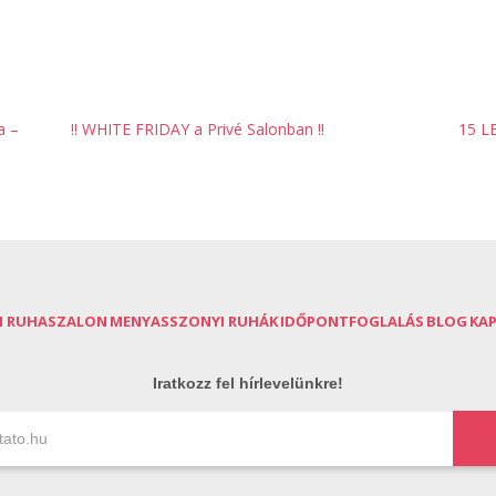
a –
‼️ WHITE FRIDAY a Privé Salonban ‼️
15 L
I RUHASZALON
MENYASSZONYI RUHÁK
IDŐPONTFOGLALÁS
BLOG
KA
Iratkozz fel hírlevelünkre!