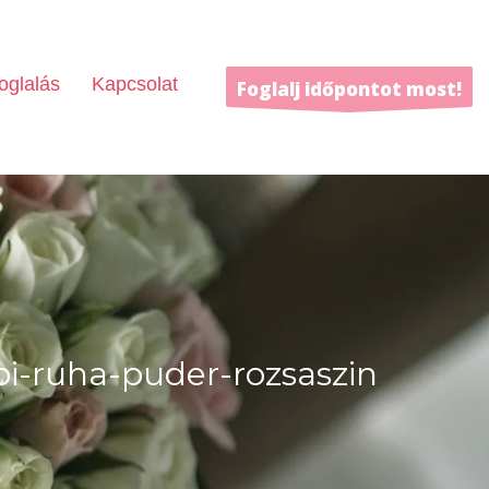
oglalás
Kapcsolat
Foglalj időpontot most!
oi-ruha-puder-rozsaszin