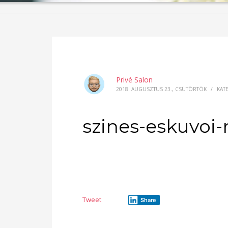
Privé Salon
2018. AUGUSZTUS 23., CSÜTÖRTÖK
/
KAT
szines-eskuvoi-
Tweet
Share