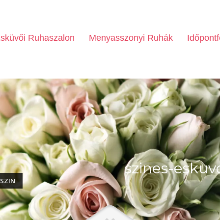
sküvői Ruhaszalon
Menyasszonyi Ruhák
Időpontf
szines-eskuv
SZIN