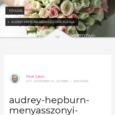
Hírek
»
A Világ 14 Leghíresebb Menyasszonyi Ruhája -
FŐOLDAL
Neked melyik tetszik a legjobban?
AUDREY-HEPBURN-MENYASSZONYI-RUHAJA
audrey-hepburn-menyasszonyi-
ruhaja
Privé Salon
2017. SZEPTEMBER 16., SZOMBAT
/
KATEGÓRIA:
audrey-hepburn-
menyasszonyi-