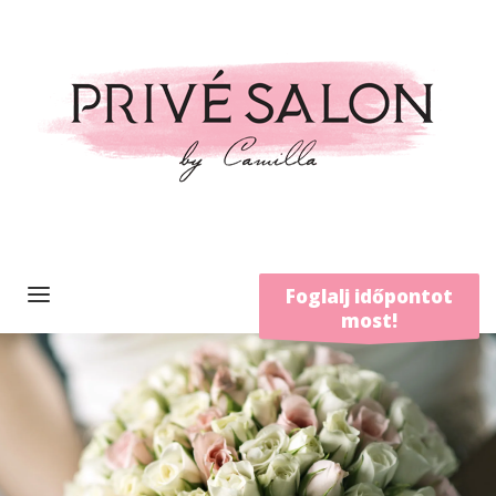
Foglalj időpontot
most!