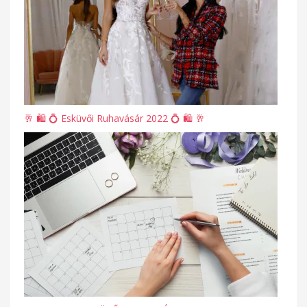
🥂 🛍 💍 Esküvői Ruhavásár 2022 💍 🛍 🥂