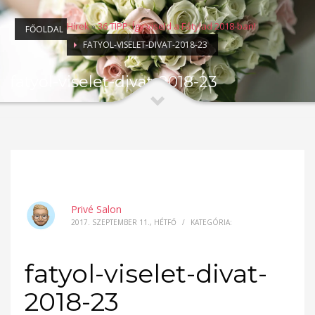
Hírek
»
36 TIPP: Így viseld a Fátylad 2018-ban!
FŐOLDAL
FATYOL-VISELET-DIVAT-2018-23
fatyol-viselet-divat-2018-23
Privé Salon
2017. SZEPTEMBER 11., HÉTFŐ
/
KATEGÓRIA:
fatyol-viselet-divat-
2018-23