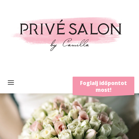
Foglalj időpontot
most!