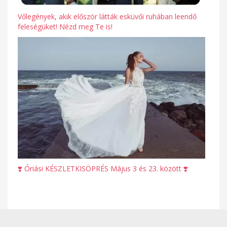
Vőlegények, akik először látták esküvői ruhában leendő
feleségüket! Nézd meg Te is!
❣️ Óriási KÉSZLETKISÖPRÉS Május 3 és 23. között ❣️