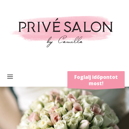
Foglalj időpontot
most!