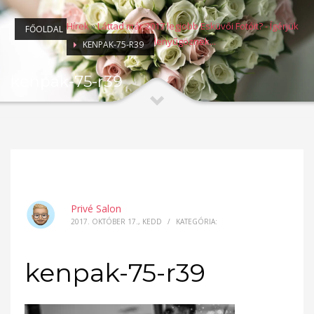
Hírek
»
Láttad már 2017 legjobb Esküvői Fotóit? - Ígérjük
FŐOLDAL
lenyűgöznek...
KENPAK-75-R39
kenpak-75-r39
Privé Salon
2017. OKTÓBER 17., KEDD
/
KATEGÓRIA:
kenpak-75-r39