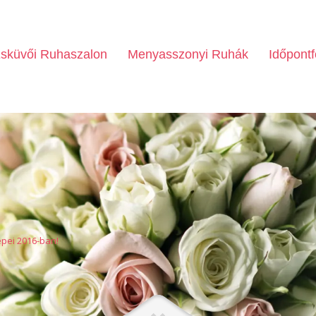
sküvői Ruhaszalon
Menyasszonyi Ruhák
Időpontf
épei 2016-ban!