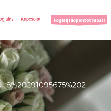
oglalás
Kapcsolat
Foglalj időpontot most!
8%20291095675%202