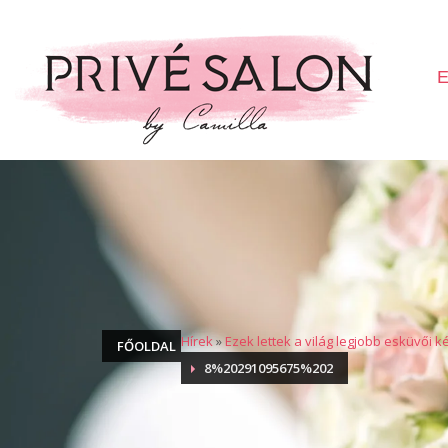
E
Hírek
»
Ezek lettek a világ legjobb esküvői k
FŐOLDAL
8%20291095675%202