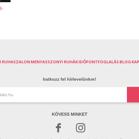
6-
I RUHASZALON
MENYASSZONYI RUHÁK
IDŐPONTFOGLALÁS
BLOG
KA
Iratkozz fel hírlevelünkre!
KÖVESS MINKET