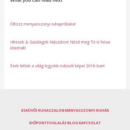
What you can read next
Öltözz menyasszonyi ruhapróbára!
Híresek & Gazdagok Nászúton! Nézd meg Te is hova
utaznak!
Ezek lettek a világ legjobb esküvői képei 2016-ban!
ESKÜVŐI RUHASZALON
MENYASSZONYI RUHÁK
IDŐPONTFOGLALÁS
BLOG
KAPCSOLAT