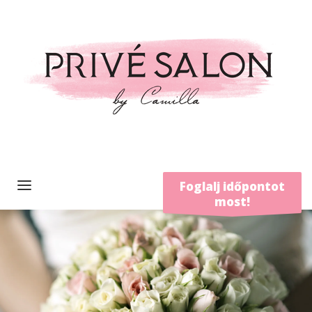
Foglalj időpontot
most!