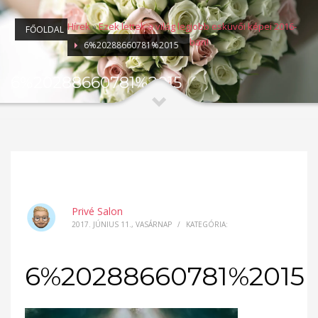
Hírek
»
Ezek lettek a világ legjobb esküvői képei 2016-
FŐOLDAL
ban!
6%20288660781%2015
6%20288660781%2015
Privé Salon
2017. JÚNIUS 11., VASÁRNAP
/
KATEGÓRIA:
6%20288660781%2015