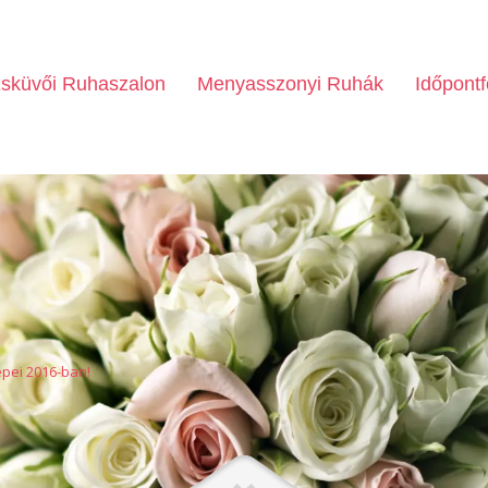
sküvői Ruhaszalon
Menyasszonyi Ruhák
Időpontf
épei 2016-ban!