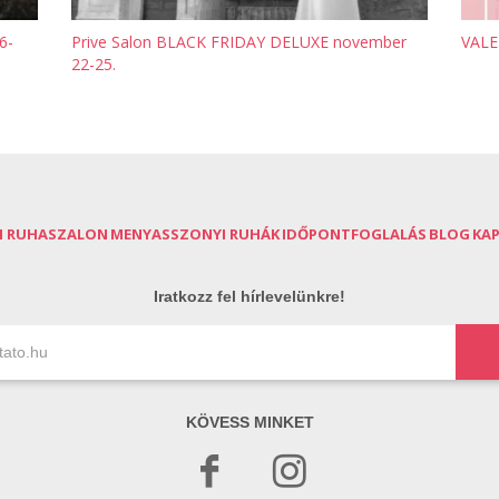
6-
Prive Salon BLACK FRIDAY DELUXE november
VALE
22-25.
I RUHASZALON
MENYASSZONYI RUHÁK
IDŐPONTFOGLALÁS
BLOG
KA
Iratkozz fel hírlevelünkre!
KÖVESS MINKET