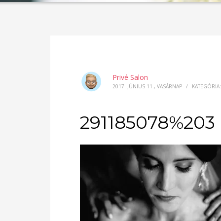
Privé Salon
2017. JÚNIUS 11., VASÁRNAP
/
KATEGÓRIA:
291185078%203