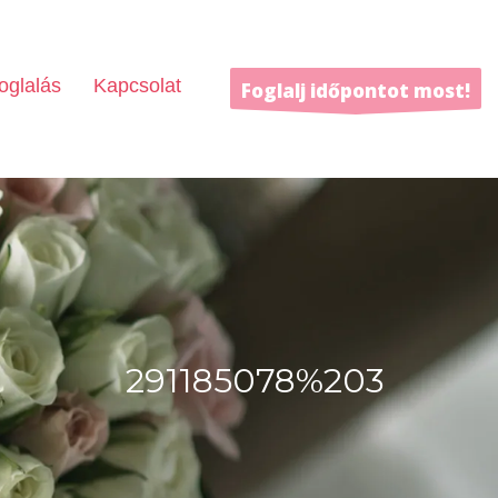
oglalás
Kapcsolat
Foglalj időpontot most!
291185078%203