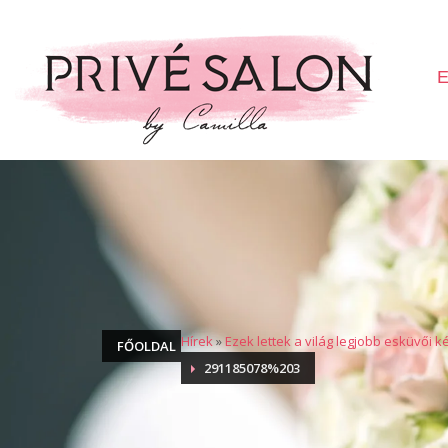
E
Hírek
»
Ezek lettek a világ legjobb esküvői k
FŐOLDAL
291185078%203