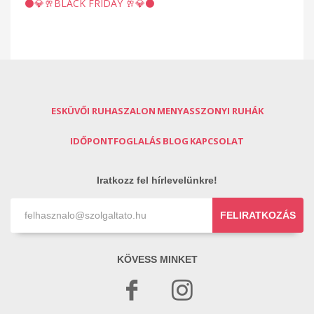
⚫️💎🥂BLACK FRIDAY 🥂💎⚫️
ESKÜVŐI RUHASZALON
MENYASSZONYI RUHÁK
IDŐPONTFOGLALÁS
BLOG
KAPCSOLAT
Iratkozz fel hírlevelünkre!
FELIRATKOZÁS
KÖVESS MINKET