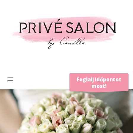
Foglalj időpontot
most!