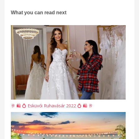
What you can read next
🥂 🛍 💍 Esküvői Ruhavásár 2022 💍 🛍 🥂