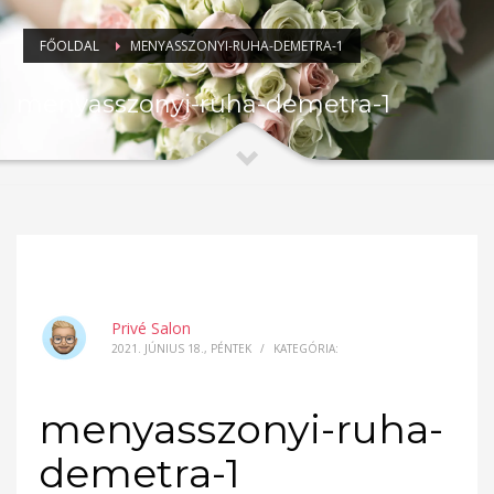
FŐOLDAL
MENYASSZONYI-RUHA-DEMETRA-1
menyasszonyi-ruha-demetra-1
Privé Salon
2021. JÚNIUS 18., PÉNTEK
/
KATEGÓRIA:
menyasszonyi-ruha-
demetra-1