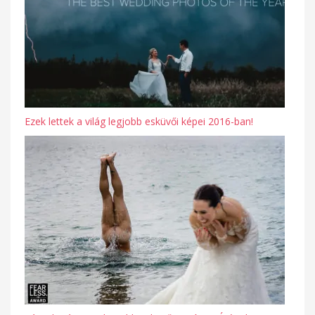
Ezek lettek a világ legjobb esküvői képei 2016-ban!