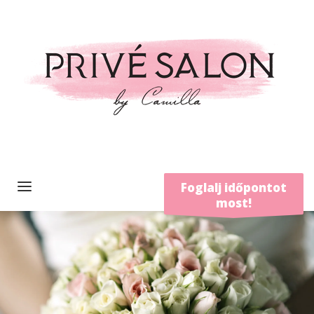
Foglalj időpontot
most!