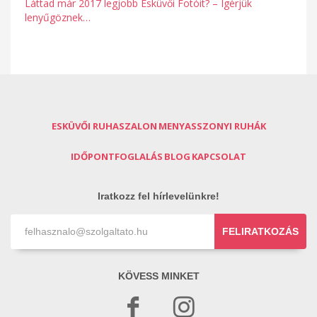
Láttad már 2017 legjobb Esküvői Fotóit? – Ígérjük
lenyűgöznek…
ESKÜVŐI RUHASZALON
MENYASSZONYI RUHÁK
IDŐPONTFOGLALÁS
BLOG
KAPCSOLAT
Iratkozz fel hírlevelünkre!
FELIRATKOZÁS
KÖVESS MINKET