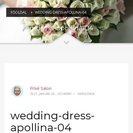
FŐOLDAL
WEDDING-DRESS-APOLLINA-04
wedding-dress-apollina-04
Privé Salon
2023. JANUÁR 28., SZOMBAT
/
KATEGÓRIA:
wedding-dress-
apollina-04