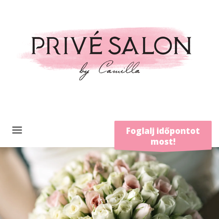
Foglalj időpontot
most!