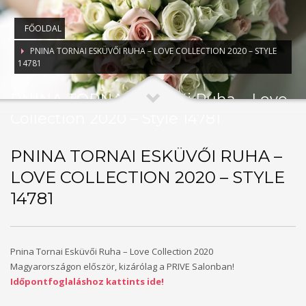
FŐOLDAL
PNINA TORNAI ESKÜVŐI RUHA – LOVE COLLECTION 2020 – STYLE
14781
PNINA TORNAI Esküvői Ruha – Love
Collection 2020 – Style 14781
PNINA TORNAI ESKÜVŐI RUHA –
LOVE COLLECTION 2020 – STYLE
14781
Pnina Tornai Esküvői Ruha – Love Collection 2020
Magyarországon először, kizárólag a PRIVE Salonban!
Időpontfoglaláshoz kattints ide!