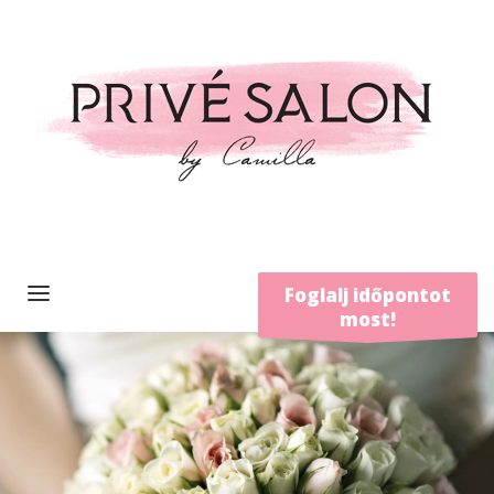
Foglalj időpontot
most!