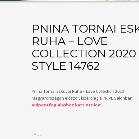
PNINA TORNAI ES
RUHA – LOVE
COLLECTION 2020 
STYLE 14762
Pnina Tornai Esküvői Ruha – Love Collection 2020
Magyarországon először, kizárólag a PRIVE Salonban!
Időpontfoglaláshoz kattints ide!
TAGS