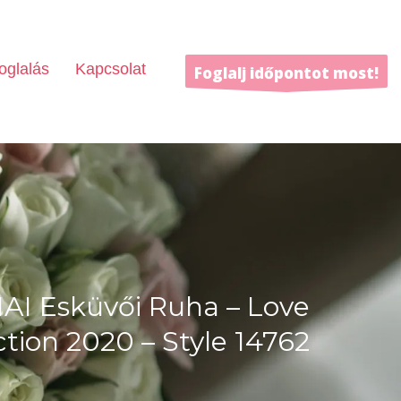
oglalás
Kapcsolat
Foglalj időpontot most!
I Esküvői Ruha – Love
ction 2020 – Style 14762