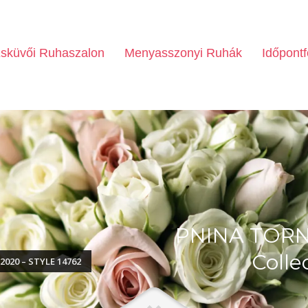
sküvői Ruhaszalon
Menyasszonyi Ruhák
Időpontf
PNINA TORNA
Colle
020 – STYLE 14762