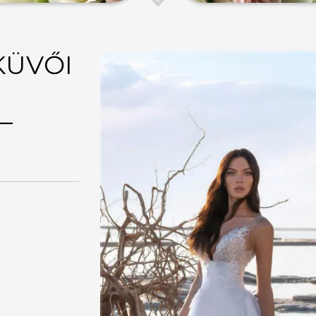
KÜVŐI
–