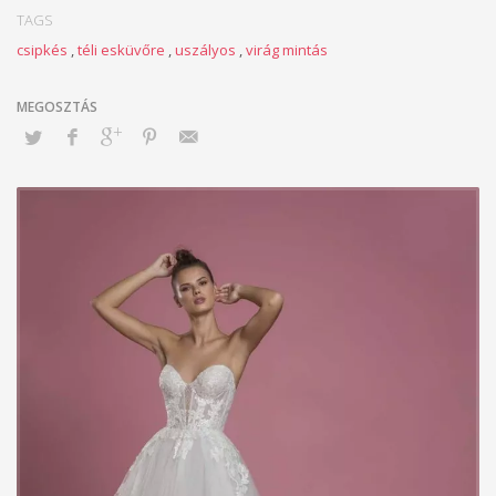
TAGS
csipkés
,
téli esküvőre
,
uszályos
,
virág mintás