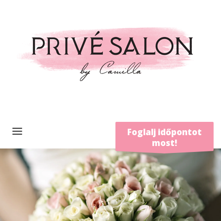
Foglalj időpontot
most!