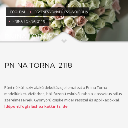
FŐOLDAL
EGYENES VONALÚ ESKÜVŐI RUHA
PNINA TORNAI 2118
PNINA TORNAI 2118
PNINA TORNAI 2118
Pánt nélküli, szív alakú dekoltázs jellemzi ezt a Pnina Torna
modellünket. Vízfodros, báli fazonú esküvői ruha a klasszikus stílus
szerelmeseinek. Gyönyörű csipke míder résszel és applikációkkal.
Időpontfoglaláshoz kattints ide!