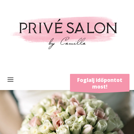
Foglalj időpontot
most!