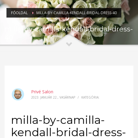
FŐOLDAL
MILLA-BY-CAMILLA-KENDALL-BRIDAL-DRESS-40
milla-by-camilla-kendall-bridal-dress-
40
Privé Salon
2023. JANUÁR 22., VASÁRNAP
/
KATEGÓRIA:
milla-by-camilla-
kendall-bridal-dress-