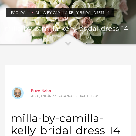
FŐOLDAL
MILLA-BY-CAMILLA-KELLY-BRIDAL-DRESS-14
milla-by-camilla-kelly-bridal-dress-14
Privé Salon
2023. JANUÁR 22., VASÁRNAP
/
KATEGÓRIA:
milla-by-camilla-
kelly-bridal-dress-14