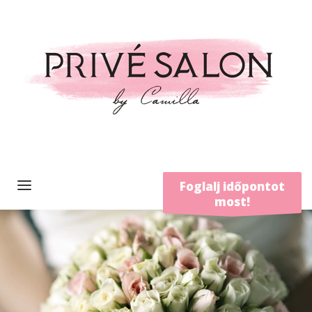
Foglalj időpontot
most!