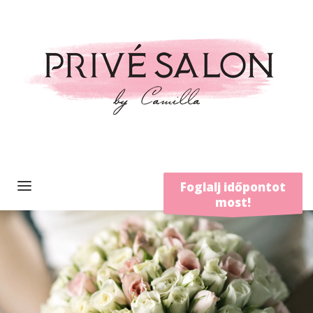
Foglalj időpontot
most!