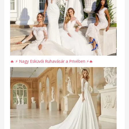
🔥 ⚡️ Nagy Esküvői Ruhavásár a Privében ⚡️🔥