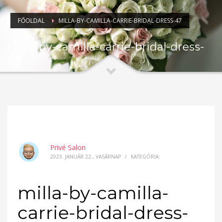
FŐOLDAL
MILLA-BY-CAMILLA-CARRIE-BRIDAL-DRESS-47
milla-by-camilla-carrie-bridal-dress-
47
Privé Salon
2023. JANUÁR 22., VASÁRNAP
/
KATEGÓRIA:
milla-by-camilla-
carrie-bridal-dress-