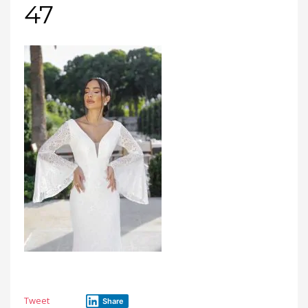
47
Tweet
Share