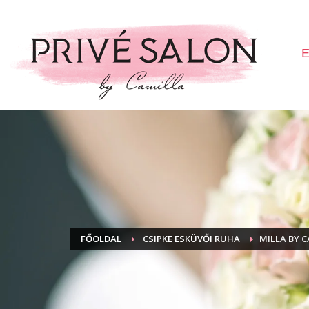
E
FŐOLDAL
CSIPKE ESKÜVŐI RUHA
MILLA BY C