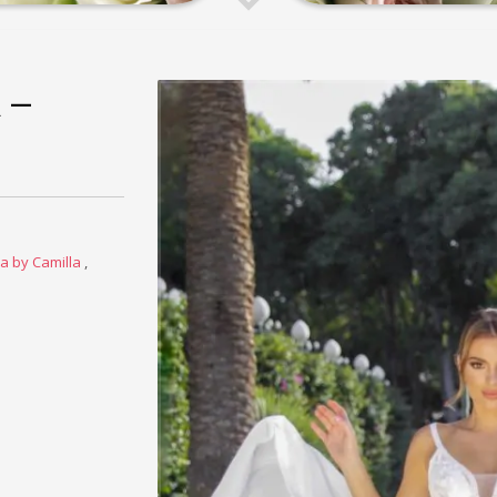
 –
la by Camilla
,