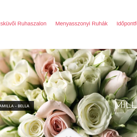
sküvői Ruhaszalon
Menyasszonyi Ruhák
Időpontf
MILL
AMILLA – BELLA