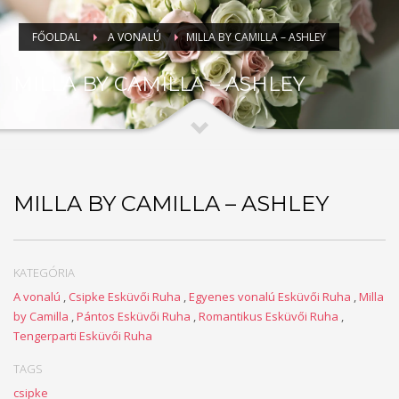
FŐOLDAL
A VONALÚ
MILLA BY CAMILLA – ASHLEY
MILLA BY CAMILLA – ASHLEY
MILLA BY CAMILLA – ASHLEY
KATEGÓRIA
A vonalú
,
Csipke Esküvői Ruha
,
Egyenes vonalú Esküvői Ruha
,
Milla
by Camilla
,
Pántos Esküvői Ruha
,
Romantikus Esküvői Ruha
,
Tengerparti Esküvői Ruha
TAGS
csipke