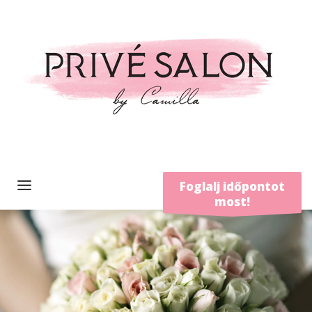
Foglalj időpontot
most!