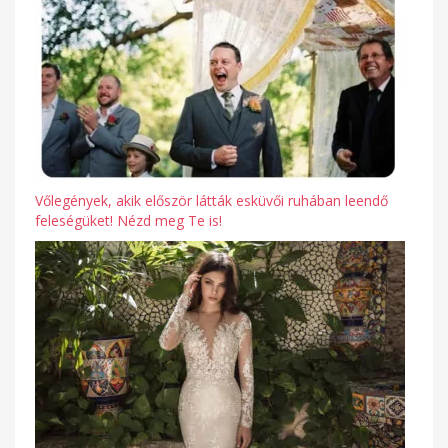
Vőlegények, akik először látták esküvői ruhában leendő
feleségüket! Nézd meg Te is!