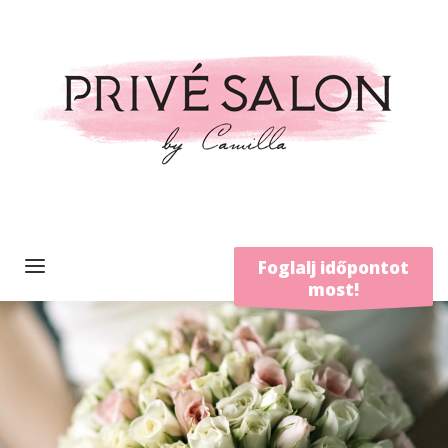
Foglalj időpontot
most!