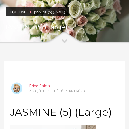
FŐOLDAL
JASMINE (5) (LARGE)
JASMINE (5) (Large)
Privé Salon
2023. JÚLIUS 10., HÉTFŐ
/
KATEGÓRIA:
JASMINE (5) (Large)