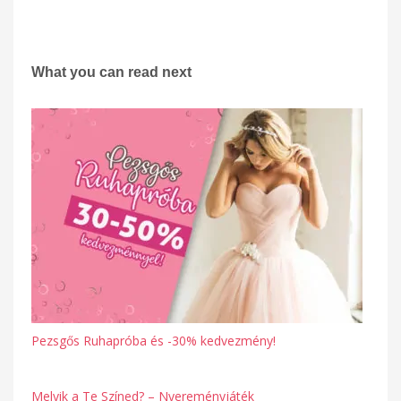
What you can read next
Pezsgős Ruhapróba és -30% kedvezmény!
Melyik a Te Színed? – Nyereményjáték