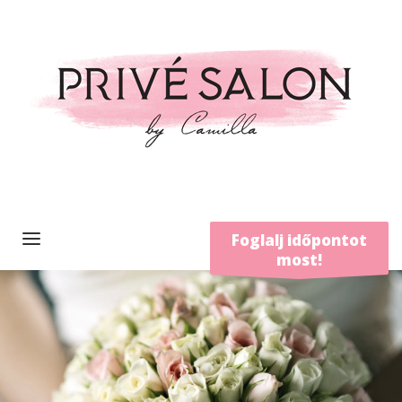
Foglalj időpontot
most!