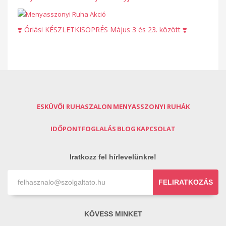
❣️ Óriási KÉSZLETKISÖPRÉS Május 3 és 23. között ❣️
ESKÜVŐI RUHASZALON
MENYASSZONYI RUHÁK
IDŐPONTFOGLALÁS
BLOG
KAPCSOLAT
Iratkozz fel hírlevelünkre!
FELIRATKOZÁS
KÖVESS MINKET