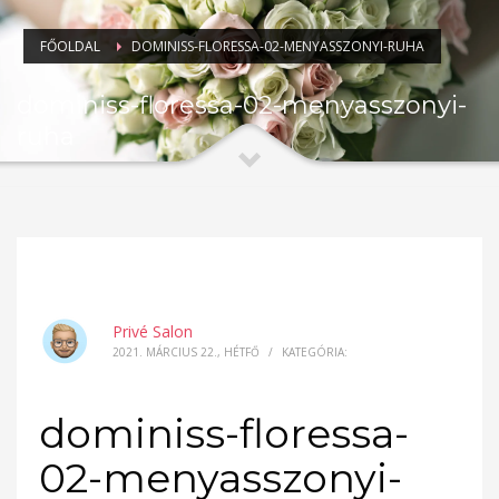
FŐOLDAL
DOMINISS-FLORESSA-02-MENYASSZONYI-RUHA
dominiss-floressa-02-menyasszonyi-
ruha
Privé Salon
2021. MÁRCIUS 22., HÉTFŐ
/
KATEGÓRIA:
dominiss-floressa-
02-menyasszonyi-