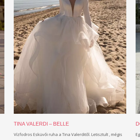
TINA VALERDI – BELLE
D
Vízfodros Esküvői ruha a Tina Valerditől. Letisztult , mégis
Eg