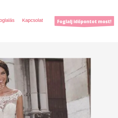
oglalás
Kapcsolat
Foglalj időpontot most!