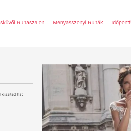
sküvői Ruhaszalon
Menyasszonyi Ruhák
Időpontf
díszített hát