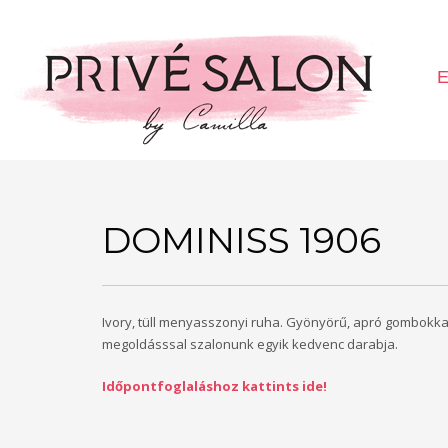
E
DOMINISS 1906
Ivory, tüll menyasszonyi ruha. Gyönyörű, apró gombokkal 
megoldásssal szalonunk egyik kedvenc darabja.
Időpontfoglaláshoz kattints ide!