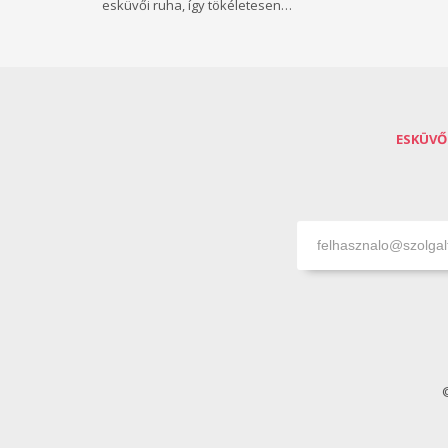
esküvői ruha, így tökéletesen…
ESKÜVŐ