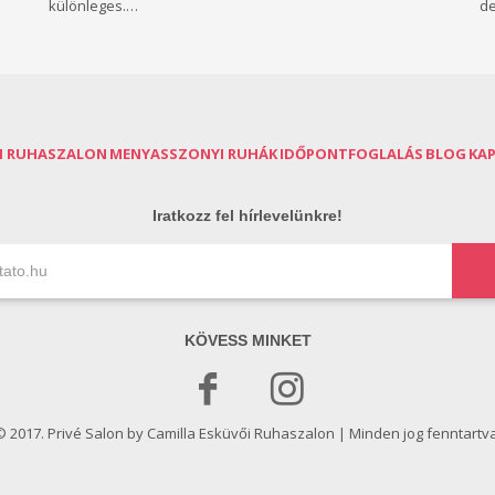
különleges.…
de
I RUHASZALON
MENYASSZONYI RUHÁK
IDŐPONTFOGLALÁS
BLOG
KA
Iratkozz fel hírlevelünkre!
KÖVESS MINKET
© 2017. Privé Salon by Camilla Esküvői Ruhaszalon | Minden jog fenntartva