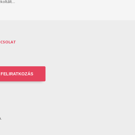
koltált…
PCSOLAT
FELIRATKOZÁS
.