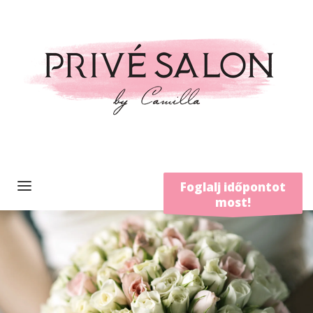
Foglalj időpontot
most!