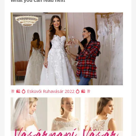
What you can read next
🥂 🛍 💍 Esküvői Ruhavásár 2022 💍 🛍 🥂