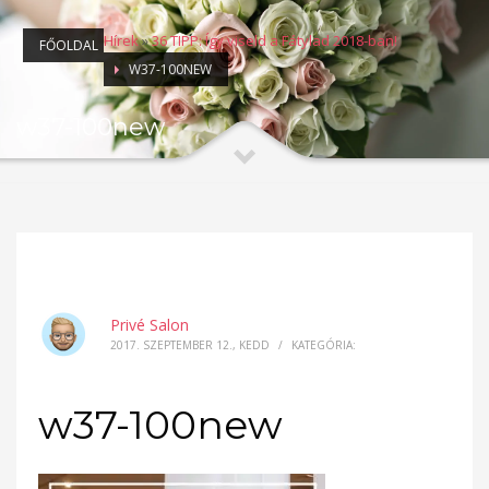
Hírek
»
36 TIPP: Így viseld a Fátylad 2018-ban!
FŐOLDAL
W37-100NEW
w37-100new
Privé Salon
2017. SZEPTEMBER 12., KEDD
/
KATEGÓRIA:
w37-100new