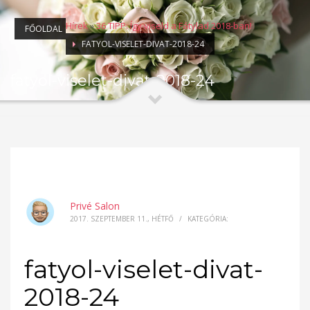
Hírek
»
36 TIPP: Így viseld a Fátylad 2018-ban!
FŐOLDAL
FATYOL-VISELET-DIVAT-2018-24
fatyol-viselet-divat-2018-24
Privé Salon
2017. SZEPTEMBER 11., HÉTFŐ
/
KATEGÓRIA:
fatyol-viselet-divat-
2018-24