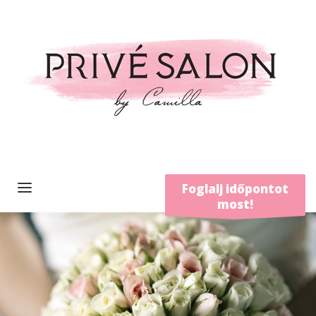
Foglalj időpontot
most!