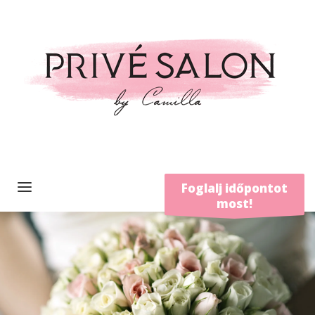
Foglalj időpontot
most!