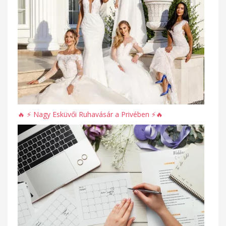
🔥 ⚡️ Nagy Esküvői Ruhavásár a Privében ⚡️🔥