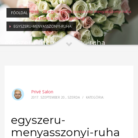
Hírek
»
28 egyszerű de csodaszép menyasszonyi ruha
FŐOLDAL
- Újra hódít a visszafogottság!
EGYSZERU-MENYASSZONYI-RUHA
egyszeru-menyasszonyi-ruha
Privé Salon
2017. SZEPTEMBER 20., SZERDA
/
KATEGÓRIA:
egyszeru-
menyasszonyi-ruha