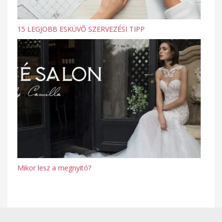
15 LEGJOBB ESKÜVŐ SZERVEZÉSI TIPP
Mikor lesz a megnyitó?