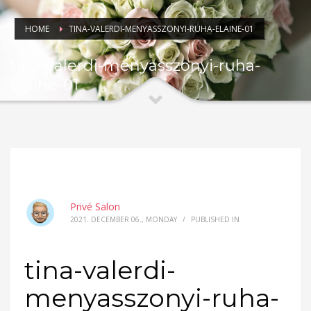
HOME
TINA-VALERDI-MENYASSZONYI-RUHA-ELAINE-01
tina-valerdi-menyasszonyi-ruha-
elaine-01
Privé Salon
2021. DECEMBER 06., MONDAY
/
PUBLISHED IN
tina-valerdi-
menyasszonyi-ruha-