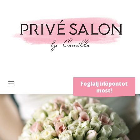
Foglalj időpontot
most!