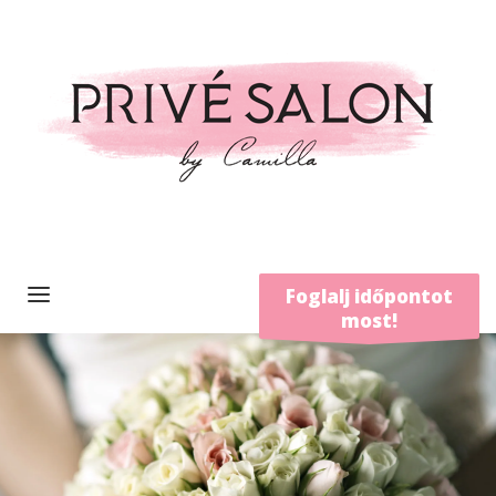
Foglalj időpontot
most!