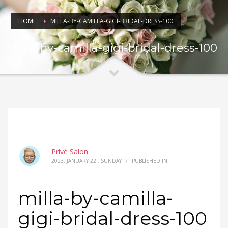
HOME
MILLA-BY-CAMILLA-GIGI-BRIDAL-DRESS-100
milla-by-camilla-gigi-bridal-dress-100
Privé Salon
2023. JANUARY 22., SUNDAY
/
PUBLISHED IN
milla-by-camilla-
gigi-bridal-dress-100